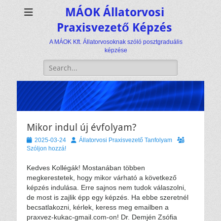
MÁOK Állatorvosi
Praxisvezető Képzés
A MÁOK Kft. Állatorvosoknak szóló posztgraduális
képzése
Keresés:
Mikor indul új évfolyam?
Közzétéve
Szerző
2025-03-24
Állatorvosi Praxisvezető Tanfolyam
Szóljon hozzá!
Kedves Kollégák! Mostanában többen
megkerestetek, hogy mikor várható a következő
képzés indulása. Erre sajnos nem tudok válaszolni,
de most is zajlik épp egy képzés. Ha ebbe szeretnél
becsatlakozni, kérlek, keress meg emailben a
praxvez-kukac-gmail.com-on! Dr. Demjén Zsófia