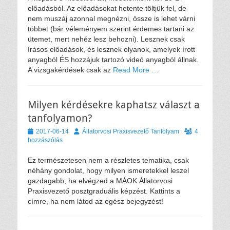
előadásból. Az előadásokat hetente töltjük fel, de
nem muszáj azonnal megnézni, össze is lehet várni
többet (bár véleményem szerint érdemes tartani az
ütemet, mert nehéz lesz behozni). Lesznek csak
írásos előadások, és lesznek olyanok, amelyek írott
anyagból ÉS hozzájuk tartozó videó anyagból állnak.
A vizsgakérdések csak az
Read More …
Milyen kérdésekre kaphatsz választ a
tanfolyamon?
Közzétéve
Szerző
2017-06-14
Állatorvosi Praxisvezető Tanfolyam
4
hozzászólás
Ez természetesen nem a részletes tematika, csak
néhány gondolat, hogy milyen ismeretekkel leszel
gazdagabb, ha elvégzed a MÁOK Állatorvosi
Praxisvezető posztgraduális képzést. Kattints a
címre, ha nem látod az egész bejegyzést!