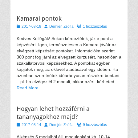
Kamarai pontok
Közzétéve
Szerző
2017-08-18
Demjén Zsófia
1 hozzászólás
Kedves Kollégák! Sokan kérdeztétek, jár-e pont a
képzésért. Igen, természetesen a Kamara jóváír az
elvégzett képzésért pontokat. Információim szerint
300 pont fog járni az elvégzett kurzusért, hasonlóan a
szakállatorvosi képzésekhez. A pontokat egyben
kapjátok meg, az oklevél átadásával egy időben. Ha
azonban szeretnétek időarányosan részekre bontani
– pl. ha elvégeztél 2 modult, akkor azért kérheted
Read More …
Hogyan lehet hozzáférni a
tananyagokhoz majd?
Közzétéve
Szerző
2017-08-14
Demjén Zsófia
9 hozzászólás
A képzés 5 modulból áll, modulonként kb. 10-14