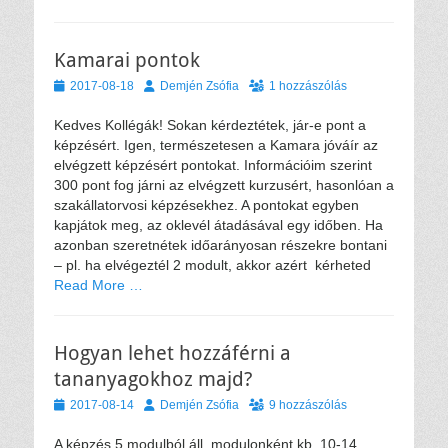
Kamarai pontok
Közzétéve
Szerző
2017-08-18
Demjén Zsófia
1 hozzászólás
Kedves Kollégák! Sokan kérdeztétek, jár-e pont a
képzésért. Igen, természetesen a Kamara jóváír az
elvégzett képzésért pontokat. Információim szerint
300 pont fog járni az elvégzett kurzusért, hasonlóan a
szakállatorvosi képzésekhez. A pontokat egyben
kapjátok meg, az oklevél átadásával egy időben. Ha
azonban szeretnétek időarányosan részekre bontani
– pl. ha elvégeztél 2 modult, akkor azért kérheted
Read More …
Hogyan lehet hozzáférni a
tananyagokhoz majd?
Közzétéve
Szerző
2017-08-14
Demjén Zsófia
9 hozzászólás
A képzés 5 modulból áll, modulonként kb. 10-14