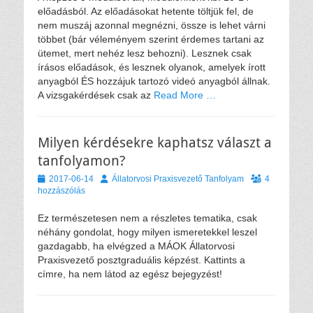
előadásból. Az előadásokat hetente töltjük fel, de
nem muszáj azonnal megnézni, össze is lehet várni
többet (bár véleményem szerint érdemes tartani az
ütemet, mert nehéz lesz behozni). Lesznek csak
írásos előadások, és lesznek olyanok, amelyek írott
anyagból ÉS hozzájuk tartozó videó anyagból állnak.
A vizsgakérdések csak az
Read More …
Milyen kérdésekre kaphatsz választ a
tanfolyamon?
Közzétéve
Szerző
2017-06-14
Állatorvosi Praxisvezető Tanfolyam
4
hozzászólás
Ez természetesen nem a részletes tematika, csak
néhány gondolat, hogy milyen ismeretekkel leszel
gazdagabb, ha elvégzed a MÁOK Állatorvosi
Praxisvezető posztgraduális képzést. Kattints a
címre, ha nem látod az egész bejegyzést!