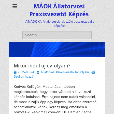
MÁOK Állatorvosi
Praxisvezető Képzés
A MÁOK Kft. Állatorvosoknak szóló posztgraduális
képzése
Keresés:
Mikor indul új évfolyam?
Közzétéve
Szerző
2025-03-24
Állatorvosi Praxisvezető Tanfolyam
Szóljon hozzá!
Kedves Kollégák! Mostanában többen
megkerestetek, hogy mikor várható a következő
képzés indulása. Erre sajnos nem tudok válaszolni,
de most is zajlik épp egy képzés. Ha ebbe szeretnél
becsatlakozni, kérlek, keress meg emailben a
praxvez-kukac-gmail.com-on! Dr. Demjén Zsófia