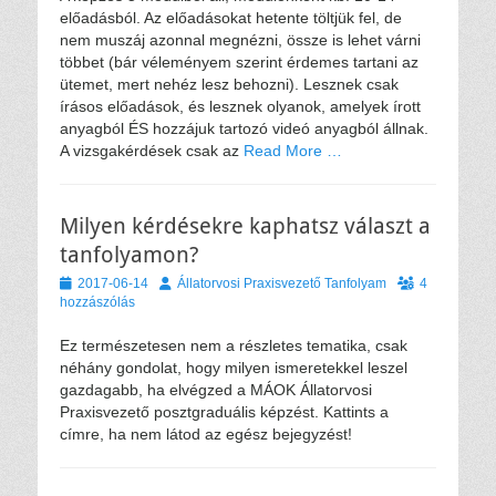
előadásból. Az előadásokat hetente töltjük fel, de
nem muszáj azonnal megnézni, össze is lehet várni
többet (bár véleményem szerint érdemes tartani az
ütemet, mert nehéz lesz behozni). Lesznek csak
írásos előadások, és lesznek olyanok, amelyek írott
anyagból ÉS hozzájuk tartozó videó anyagból állnak.
A vizsgakérdések csak az
Read More …
Milyen kérdésekre kaphatsz választ a
tanfolyamon?
Közzétéve
Szerző
2017-06-14
Állatorvosi Praxisvezető Tanfolyam
4
hozzászólás
Ez természetesen nem a részletes tematika, csak
néhány gondolat, hogy milyen ismeretekkel leszel
gazdagabb, ha elvégzed a MÁOK Állatorvosi
Praxisvezető posztgraduális képzést. Kattints a
címre, ha nem látod az egész bejegyzést!