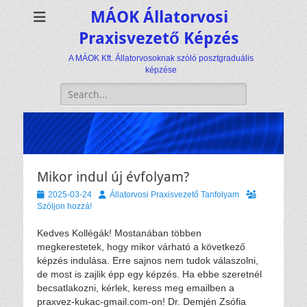
MÁOK Állatorvosi
Praxisvezető Képzés
A MÁOK Kft. Állatorvosoknak szóló posztgraduális
képzése
Keresés:
Mikor indul új évfolyam?
Közzétéve
Szerző
2025-03-24
Állatorvosi Praxisvezető Tanfolyam
Szóljon hozzá!
Kedves Kollégák! Mostanában többen
megkerestetek, hogy mikor várható a következő
képzés indulása. Erre sajnos nem tudok válaszolni,
de most is zajlik épp egy képzés. Ha ebbe szeretnél
becsatlakozni, kérlek, keress meg emailben a
praxvez-kukac-gmail.com-on! Dr. Demjén Zsófia