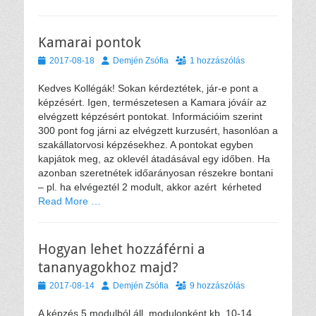
Kamarai pontok
Közzétéve
Szerző
2017-08-18
Demjén Zsófia
1 hozzászólás
Kedves Kollégák! Sokan kérdeztétek, jár-e pont a
képzésért. Igen, természetesen a Kamara jóváír az
elvégzett képzésért pontokat. Információim szerint
300 pont fog járni az elvégzett kurzusért, hasonlóan a
szakállatorvosi képzésekhez. A pontokat egyben
kapjátok meg, az oklevél átadásával egy időben. Ha
azonban szeretnétek időarányosan részekre bontani
– pl. ha elvégeztél 2 modult, akkor azért kérheted
Read More …
Hogyan lehet hozzáférni a
tananyagokhoz majd?
Közzétéve
Szerző
2017-08-14
Demjén Zsófia
9 hozzászólás
A képzés 5 modulból áll, modulonként kb. 10-14