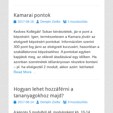
Kamarai pontok
Közzétéve
Szerző
2017-08-18
Demjén Zsófia
1 hozzászólás
Kedves Kollégák! Sokan kérdeztétek, jár-e pont a
képzésért. Igen, természetesen a Kamara jóváír az
elvégzett képzésért pontokat. Információim szerint
300 pont fog járni az elvégzett kurzusért, hasonlóan a
szakállatorvosi képzésekhez. A pontokat egyben
kapjátok meg, az oklevél átadásával egy időben. Ha
azonban szeretnétek időarányosan részekre bontani
– pl. ha elvégeztél 2 modult, akkor azért kérheted
Read More …
Hogyan lehet hozzáférni a
tananyagokhoz majd?
Közzétéve
Szerző
2017-08-14
Demjén Zsófia
9 hozzászólás
A képzés 5 modulból áll, modulonként kb. 10-14