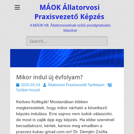
MÁOK Állatorvosi
Praxisvezető Képzés
A MÁOK Kft. Állatorvosoknak szóló posztgraduális
képzése
Keresés:
Mikor indul új évfolyam?
Közzétéve
Szerző
2025-03-24
Állatorvosi Praxisvezető Tanfolyam
Szóljon hozzá!
Kedves Kollégák! Mostanában többen
megkerestetek, hogy mikor várható a következő
képzés indulása. Erre sajnos nem tudok válaszolni,
de most is zajlik épp egy képzés. Ha ebbe szeretnél
becsatlakozni, kérlek, keress meg emailben a
praxvez-kukac-gmail.com-on! Dr. Demjén Zsófia