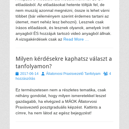
előadásból. Az előadásokat hetente töltjük fel, de
nem muszáj azonnal megnézni, össze is lehet várni
többet (bár véleményem szerint érdemes tartani az
ütemet, mert nehéz lesz behozni). Lesznek csak
írásos előadások, és lesznek olyanok, amelyek írott
anyagból ÉS hozzájuk tartozó videó anyagból állnak.
A vizsgakérdések csak az
Read More …
Milyen kérdésekre kaphatsz választ a
tanfolyamon?
Közzétéve
Szerző
2017-06-14
Állatorvosi Praxisvezető Tanfolyam
4
hozzászólás
Ez természetesen nem a részletes tematika, csak
néhány gondolat, hogy milyen ismeretekkel leszel
gazdagabb, ha elvégzed a MÁOK Állatorvosi
Praxisvezető posztgraduális képzést. Kattints a
címre, ha nem látod az egész bejegyzést!