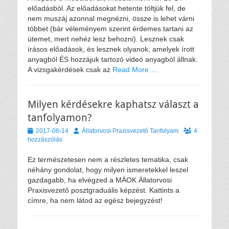
előadásból. Az előadásokat hetente töltjük fel, de
nem muszáj azonnal megnézni, össze is lehet várni
többet (bár véleményem szerint érdemes tartani az
ütemet, mert nehéz lesz behozni). Lesznek csak
írásos előadások, és lesznek olyanok, amelyek írott
anyagból ÉS hozzájuk tartozó videó anyagból állnak.
A vizsgakérdések csak az
Read More …
Milyen kérdésekre kaphatsz választ a
tanfolyamon?
Közzétéve
Szerző
2017-06-14
Állatorvosi Praxisvezető Tanfolyam
4
hozzászólás
Ez természetesen nem a részletes tematika, csak
néhány gondolat, hogy milyen ismeretekkel leszel
gazdagabb, ha elvégzed a MÁOK Állatorvosi
Praxisvezető posztgraduális képzést. Kattints a
címre, ha nem látod az egész bejegyzést!