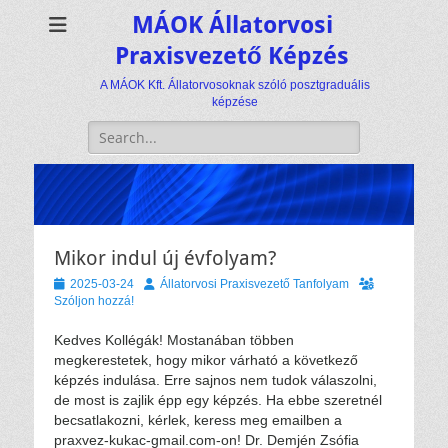
MÁOK Állatorvosi
Praxisvezető Képzés
A MÁOK Kft. Állatorvosoknak szóló posztgraduális
képzése
Keresés:
Mikor indul új évfolyam?
Közzétéve
Szerző
2025-03-24
Állatorvosi Praxisvezető Tanfolyam
Szóljon hozzá!
Kedves Kollégák! Mostanában többen
megkerestetek, hogy mikor várható a következő
képzés indulása. Erre sajnos nem tudok válaszolni,
de most is zajlik épp egy képzés. Ha ebbe szeretnél
becsatlakozni, kérlek, keress meg emailben a
praxvez-kukac-gmail.com-on! Dr. Demjén Zsófia