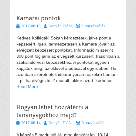
Kamarai pontok
Közzétéve
Szerző
2017-08-18
Demjén Zsófia
1 hozzászólás
Kedves Kollégák! Sokan kérdeztétek, jár-e pont a
képzésért. Igen, természetesen a Kamara jóváír az
elvégzett képzésért pontokat. Információim szerint
300 pont fog járni az elvégzett kurzusért, hasonlóan a
szakállatorvosi képzésekhez. A pontokat egyben
kapjátok meg, az oklevél átadásával egy időben. Ha
azonban szeretnétek időarányosan részekre bontani
– pl. ha elvégeztél 2 modult, akkor azért kérheted
Read More …
Hogyan lehet hozzáférni a
tananyagokhoz majd?
Közzétéve
Szerző
2017-08-14
Demjén Zsófia
9 hozzászólás
A képzés 5 modulból áll, modulonként kb. 10-14