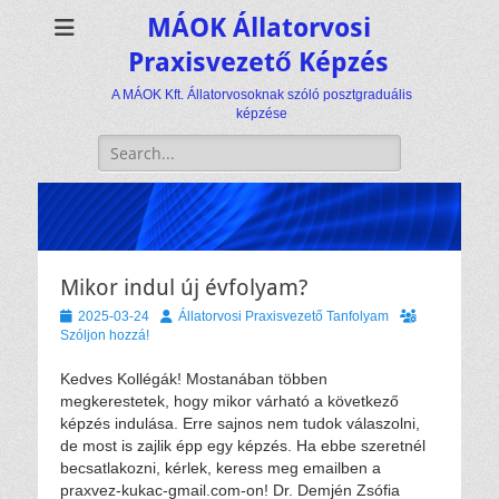
MÁOK Állatorvosi
Praxisvezető Képzés
A MÁOK Kft. Állatorvosoknak szóló posztgraduális
képzése
Keresés:
Mikor indul új évfolyam?
Közzétéve
Szerző
2025-03-24
Állatorvosi Praxisvezető Tanfolyam
Szóljon hozzá!
Kedves Kollégák! Mostanában többen
megkerestetek, hogy mikor várható a következő
képzés indulása. Erre sajnos nem tudok válaszolni,
de most is zajlik épp egy képzés. Ha ebbe szeretnél
becsatlakozni, kérlek, keress meg emailben a
praxvez-kukac-gmail.com-on! Dr. Demjén Zsófia