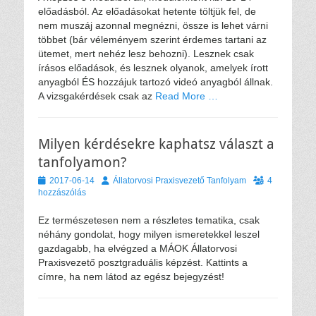
előadásból. Az előadásokat hetente töltjük fel, de
nem muszáj azonnal megnézni, össze is lehet várni
többet (bár véleményem szerint érdemes tartani az
ütemet, mert nehéz lesz behozni). Lesznek csak
írásos előadások, és lesznek olyanok, amelyek írott
anyagból ÉS hozzájuk tartozó videó anyagból állnak.
A vizsgakérdések csak az
Read More …
Milyen kérdésekre kaphatsz választ a
tanfolyamon?
Közzétéve
Szerző
2017-06-14
Állatorvosi Praxisvezető Tanfolyam
4
hozzászólás
Ez természetesen nem a részletes tematika, csak
néhány gondolat, hogy milyen ismeretekkel leszel
gazdagabb, ha elvégzed a MÁOK Állatorvosi
Praxisvezető posztgraduális képzést. Kattints a
címre, ha nem látod az egész bejegyzést!