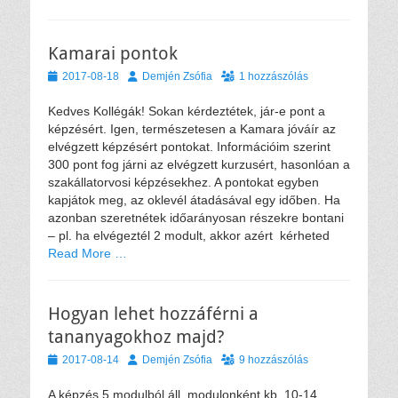
Kamarai pontok
Közzétéve
Szerző
2017-08-18
Demjén Zsófia
1 hozzászólás
Kedves Kollégák! Sokan kérdeztétek, jár-e pont a
képzésért. Igen, természetesen a Kamara jóváír az
elvégzett képzésért pontokat. Információim szerint
300 pont fog járni az elvégzett kurzusért, hasonlóan a
szakállatorvosi képzésekhez. A pontokat egyben
kapjátok meg, az oklevél átadásával egy időben. Ha
azonban szeretnétek időarányosan részekre bontani
– pl. ha elvégeztél 2 modult, akkor azért kérheted
Read More …
Hogyan lehet hozzáférni a
tananyagokhoz majd?
Közzétéve
Szerző
2017-08-14
Demjén Zsófia
9 hozzászólás
A képzés 5 modulból áll, modulonként kb. 10-14