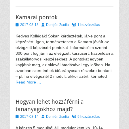
Kamarai pontok
Közzétéve
Szerző
2017-08-18
Demjén Zsófia
1 hozzászólás
Kedves Kollégák! Sokan kérdeztétek, jár-e pont a
képzésért. Igen, természetesen a Kamara jóváír az
elvégzett képzésért pontokat. Információim szerint
300 pont fog járni az elvégzett kurzusért, hasonlóan a
szakállatorvosi képzésekhez. A pontokat egyben
kapjátok meg, az oklevél átadásával egy időben. Ha
azonban szeretnétek időarányosan részekre bontani
– pl. ha elvégeztél 2 modult, akkor azért kérheted
Read More …
Hogyan lehet hozzáférni a
tananyagokhoz majd?
Közzétéve
Szerző
2017-08-14
Demjén Zsófia
9 hozzászólás
A képzés 5 modulból áll, modulonként kb. 10-14