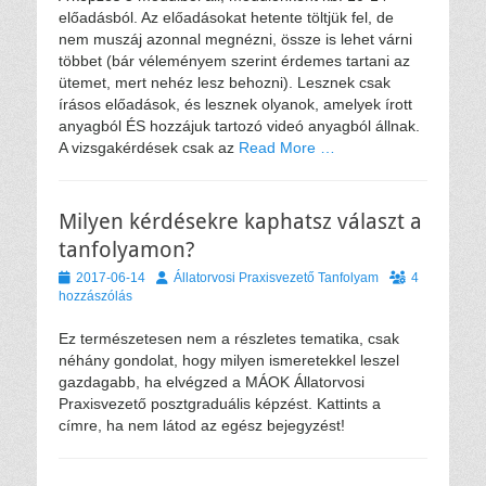
előadásból. Az előadásokat hetente töltjük fel, de
nem muszáj azonnal megnézni, össze is lehet várni
többet (bár véleményem szerint érdemes tartani az
ütemet, mert nehéz lesz behozni). Lesznek csak
írásos előadások, és lesznek olyanok, amelyek írott
anyagból ÉS hozzájuk tartozó videó anyagból állnak.
A vizsgakérdések csak az
Read More …
Milyen kérdésekre kaphatsz választ a
tanfolyamon?
Közzétéve
Szerző
2017-06-14
Állatorvosi Praxisvezető Tanfolyam
4
hozzászólás
Ez természetesen nem a részletes tematika, csak
néhány gondolat, hogy milyen ismeretekkel leszel
gazdagabb, ha elvégzed a MÁOK Állatorvosi
Praxisvezető posztgraduális képzést. Kattints a
címre, ha nem látod az egész bejegyzést!