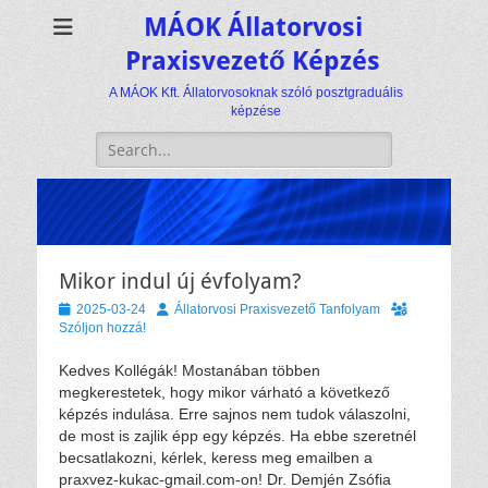
MÁOK Állatorvosi
Praxisvezető Képzés
A MÁOK Kft. Állatorvosoknak szóló posztgraduális
képzése
Keresés:
Mikor indul új évfolyam?
Közzétéve
Szerző
2025-03-24
Állatorvosi Praxisvezető Tanfolyam
Szóljon hozzá!
Kedves Kollégák! Mostanában többen
megkerestetek, hogy mikor várható a következő
képzés indulása. Erre sajnos nem tudok válaszolni,
de most is zajlik épp egy képzés. Ha ebbe szeretnél
becsatlakozni, kérlek, keress meg emailben a
praxvez-kukac-gmail.com-on! Dr. Demjén Zsófia