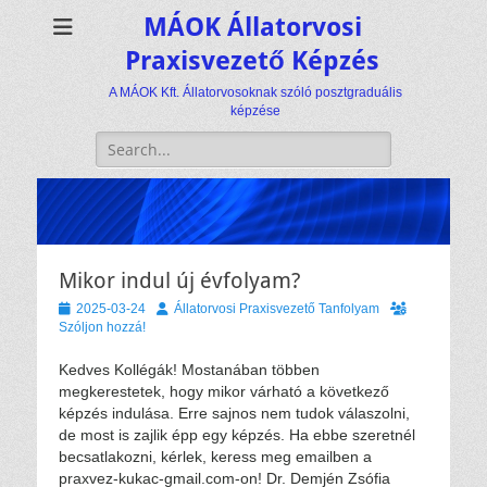
MÁOK Állatorvosi
Praxisvezető Képzés
A MÁOK Kft. Állatorvosoknak szóló posztgraduális
képzése
Keresés:
Mikor indul új évfolyam?
Közzétéve
Szerző
2025-03-24
Állatorvosi Praxisvezető Tanfolyam
Szóljon hozzá!
Kedves Kollégák! Mostanában többen
megkerestetek, hogy mikor várható a következő
képzés indulása. Erre sajnos nem tudok válaszolni,
de most is zajlik épp egy képzés. Ha ebbe szeretnél
becsatlakozni, kérlek, keress meg emailben a
praxvez-kukac-gmail.com-on! Dr. Demjén Zsófia