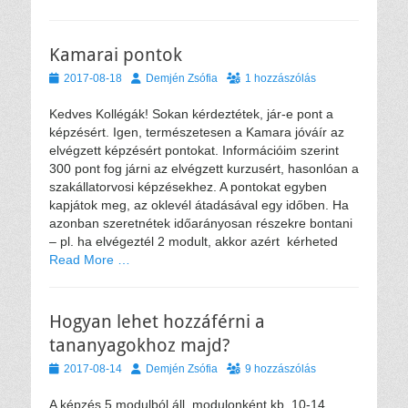
Kamarai pontok
Közzétéve
Szerző
2017-08-18
Demjén Zsófia
1 hozzászólás
Kedves Kollégák! Sokan kérdeztétek, jár-e pont a
képzésért. Igen, természetesen a Kamara jóváír az
elvégzett képzésért pontokat. Információim szerint
300 pont fog járni az elvégzett kurzusért, hasonlóan a
szakállatorvosi képzésekhez. A pontokat egyben
kapjátok meg, az oklevél átadásával egy időben. Ha
azonban szeretnétek időarányosan részekre bontani
– pl. ha elvégeztél 2 modult, akkor azért kérheted
Read More …
Hogyan lehet hozzáférni a
tananyagokhoz majd?
Közzétéve
Szerző
2017-08-14
Demjén Zsófia
9 hozzászólás
A képzés 5 modulból áll, modulonként kb. 10-14