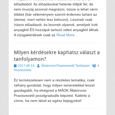
előadásból. Az előadásokat hetente töltjük fel, de
nem muszáj azonnal megnézni, össze is lehet várni
többet (bár véleményem szerint érdemes tartani az
ütemet, mert nehéz lesz behozni). Lesznek csak
írásos előadások, és lesznek olyanok, amelyek írott
anyagból ÉS hozzájuk tartozó videó anyagból állnak.
A vizsgakérdések csak az
Read More …
Milyen kérdésekre kaphatsz választ a
tanfolyamon?
Közzétéve
Szerző
2017-06-14
Állatorvosi Praxisvezető Tanfolyam
4
hozzászólás
Ez természetesen nem a részletes tematika, csak
néhány gondolat, hogy milyen ismeretekkel leszel
gazdagabb, ha elvégzed a MÁOK Állatorvosi
Praxisvezető posztgraduális képzést. Kattints a
címre, ha nem látod az egész bejegyzést!