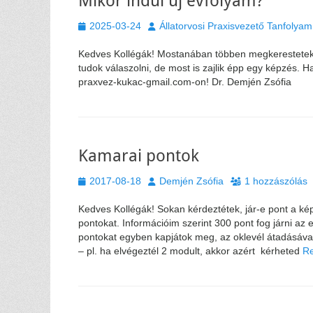
Mikor indul új évfolyam?
Közzétéve
Szerző
2025-03-24
Állatorvosi Praxisvezető Tanfolyam
Kedves Kollégák! Mostanában többen megkerestetek,
tudok válaszolni, de most is zajlik épp egy képzés. 
praxvez-kukac-gmail.com-on! Dr. Demjén Zsófia
Kamarai pontok
Közzétéve
Szerző
2017-08-18
Demjén Zsófia
1 hozzászólás
Kedves Kollégák! Sokan kérdeztétek, jár-e pont a ké
pontokat. Információim szerint 300 pont fog járni az 
pontokat egyben kapjátok meg, az oklevél átadásáva
– pl. ha elvégeztél 2 modult, akkor azért kérheted
R