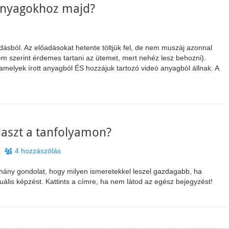
nanyagokhoz majd?
dásból. Az előadásokat hetente töltjük fel, de nem muszáj azonnal
em szerint érdemes tartani az ütemet, mert nehéz lesz behozni).
amelyek írott anyagból ÉS hozzájuk tartozó videó anyagból állnak. A
laszt a tanfolyamon?
4 hozzászólás
hány gondolat, hogy milyen ismeretekkel leszel gazdagabb, ha
ális képzést. Kattints a címre, ha nem látod az egész bejegyzést!