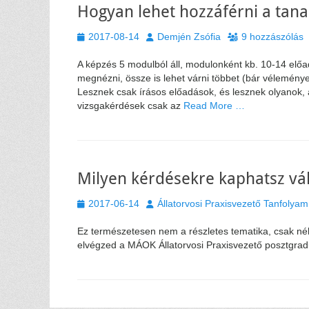
Hogyan lehet hozzáférni a ta
Közzétéve
Szerző
2017-08-14
Demjén Zsófia
9 hozzászólás
A képzés 5 modulból áll, modulonként kb. 10-14 előa
megnézni, össze is lehet várni többet (bár vélemény
Lesznek csak írásos előadások, és lesznek olyanok, 
vizsgakérdések csak az
Read More …
Milyen kérdésekre kaphatsz vá
Közzétéve
Szerző
2017-06-14
Állatorvosi Praxisvezető Tanfolyam
Ez természetesen nem a részletes tematika, csak né
elvégzed a MÁOK Állatorvosi Praxisvezető posztgradu