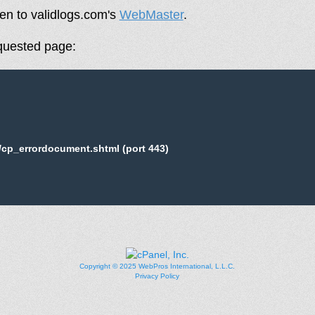
een to validlogs.com's
WebMaster
.
equested page:
/cp_errordocument.shtml (port 443)
Copyright © 2025 WebPros International, L.L.C.
Privacy Policy