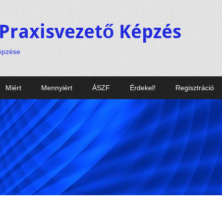
Praxisvezető Képzés
képzése
Miért
Mennyiért
ÁSZF
Érdekel!
Regisztráció