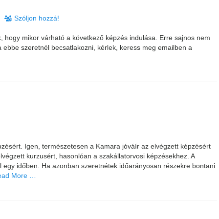
Szóljon hozzá!
 hogy mikor várható a következő képzés indulása. Erre sajnos nem
Ha ebbe szeretnél becsatlakozni, kérlek, keress meg emailben a
pzésért. Igen, természetesen a Kamara jóváír az elvégzett képzésért
elvégzett kurzusért, hasonlóan a szakállatorvosi képzésekhez. A
l egy időben. Ha azonban szeretnétek időarányosan részekre bontani
ead More …