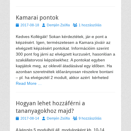
Kamarai pontok
Közzétéve
Szerző
2017-08-18
Demjén Zsófia
1 hozzászólás
Kedves Kollégák! Sokan kérdeztétek, jár-e pont a
képzésért. Igen, természetesen a Kamara jóváír az
elvégzett képzésért pontokat. Információim szerint
300 pont fog járni az elvégzett kurzusért, hasonlóan a
szakállatorvosi képzésekhez. A pontokat egyben
kapjátok meg, az oklevél átadásával egy időben. Ha
azonban szeretnétek időarányosan részekre bontani
– pl. ha elvégeztél 2 modult, akkor azért kérheted
Read More …
Hogyan lehet hozzáférni a
tananyagokhoz majd?
Közzétéve
Szerző
2017-08-14
Demjén Zsófia
9 hozzászólás
A képzés 5 modulból áll, modulonként kb. 10-14