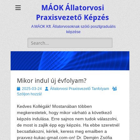
MÁOK Állatorvosi
Praxisvezető Képzés
A MÁOK Kft. Állatorvosoknak szóló posztgraduális
képzése
Keresés:
Mikor indul új évfolyam?
Közzétéve
Szerző
2025-03-24
Állatorvosi Praxisvezető Tanfolyam
Szóljon hozzá!
Kedves Kollégák! Mostanában többen
megkerestetek, hogy mikor várható a következő
képzés indulása. Erre sajnos nem tudok válaszolni,
de most is zajlik épp egy képzés. Ha ebbe szeretnél
becsatlakozni, kérlek, keress meg emailben a
praxvez-kukac-gmail.com-on! Dr. Demjén Zsófia