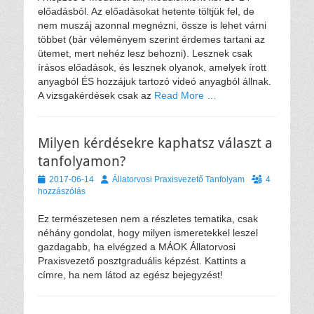
előadásból. Az előadásokat hetente töltjük fel, de
nem muszáj azonnal megnézni, össze is lehet várni
többet (bár véleményem szerint érdemes tartani az
ütemet, mert nehéz lesz behozni). Lesznek csak
írásos előadások, és lesznek olyanok, amelyek írott
anyagból ÉS hozzájuk tartozó videó anyagból állnak.
A vizsgakérdések csak az
Read More …
Milyen kérdésekre kaphatsz választ a
tanfolyamon?
Közzétéve
Szerző
2017-06-14
Állatorvosi Praxisvezető Tanfolyam
4
hozzászólás
Ez természetesen nem a részletes tematika, csak
néhány gondolat, hogy milyen ismeretekkel leszel
gazdagabb, ha elvégzed a MÁOK Állatorvosi
Praxisvezető posztgraduális képzést. Kattints a
címre, ha nem látod az egész bejegyzést!