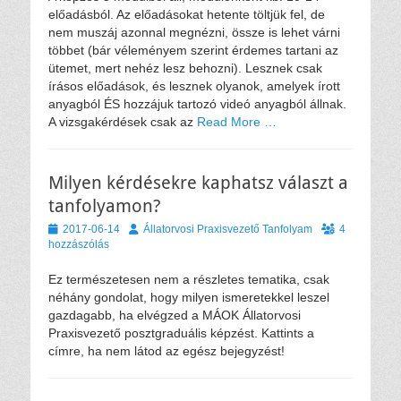
előadásból. Az előadásokat hetente töltjük fel, de
nem muszáj azonnal megnézni, össze is lehet várni
többet (bár véleményem szerint érdemes tartani az
ütemet, mert nehéz lesz behozni). Lesznek csak
írásos előadások, és lesznek olyanok, amelyek írott
anyagból ÉS hozzájuk tartozó videó anyagból állnak.
A vizsgakérdések csak az
Read More …
Milyen kérdésekre kaphatsz választ a
tanfolyamon?
Közzétéve
Szerző
2017-06-14
Állatorvosi Praxisvezető Tanfolyam
4
hozzászólás
Ez természetesen nem a részletes tematika, csak
néhány gondolat, hogy milyen ismeretekkel leszel
gazdagabb, ha elvégzed a MÁOK Állatorvosi
Praxisvezető posztgraduális képzést. Kattints a
címre, ha nem látod az egész bejegyzést!