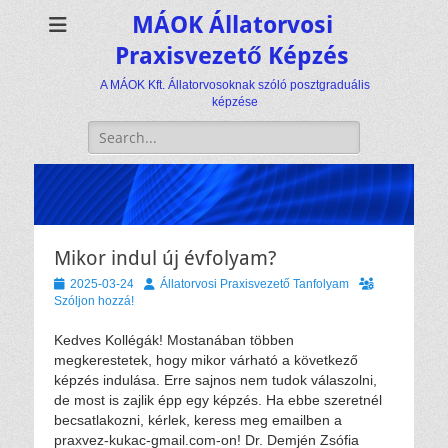
MÁOK Állatorvosi
Praxisvezető Képzés
A MÁOK Kft. Állatorvosoknak szóló posztgraduális
képzése
Keresés:
Mikor indul új évfolyam?
Közzétéve
Szerző
2025-03-24
Állatorvosi Praxisvezető Tanfolyam
Szóljon hozzá!
Kedves Kollégák! Mostanában többen
megkerestetek, hogy mikor várható a következő
képzés indulása. Erre sajnos nem tudok válaszolni,
de most is zajlik épp egy képzés. Ha ebbe szeretnél
becsatlakozni, kérlek, keress meg emailben a
praxvez-kukac-gmail.com-on! Dr. Demjén Zsófia