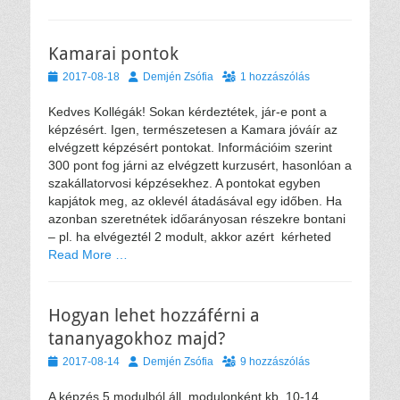
Kamarai pontok
Közzétéve
Szerző
2017-08-18
Demjén Zsófia
1 hozzászólás
Kedves Kollégák! Sokan kérdeztétek, jár-e pont a
képzésért. Igen, természetesen a Kamara jóváír az
elvégzett képzésért pontokat. Információim szerint
300 pont fog járni az elvégzett kurzusért, hasonlóan a
szakállatorvosi képzésekhez. A pontokat egyben
kapjátok meg, az oklevél átadásával egy időben. Ha
azonban szeretnétek időarányosan részekre bontani
– pl. ha elvégeztél 2 modult, akkor azért kérheted
Read More …
Hogyan lehet hozzáférni a
tananyagokhoz majd?
Közzétéve
Szerző
2017-08-14
Demjén Zsófia
9 hozzászólás
A képzés 5 modulból áll, modulonként kb. 10-14