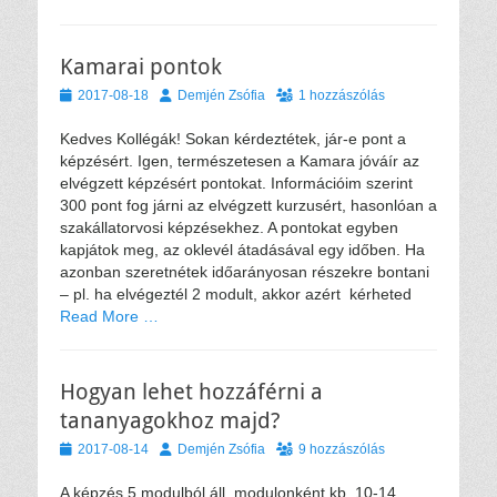
Kamarai pontok
Közzétéve
Szerző
2017-08-18
Demjén Zsófia
1 hozzászólás
Kedves Kollégák! Sokan kérdeztétek, jár-e pont a
képzésért. Igen, természetesen a Kamara jóváír az
elvégzett képzésért pontokat. Információim szerint
300 pont fog járni az elvégzett kurzusért, hasonlóan a
szakállatorvosi képzésekhez. A pontokat egyben
kapjátok meg, az oklevél átadásával egy időben. Ha
azonban szeretnétek időarányosan részekre bontani
– pl. ha elvégeztél 2 modult, akkor azért kérheted
Read More …
Hogyan lehet hozzáférni a
tananyagokhoz majd?
Közzétéve
Szerző
2017-08-14
Demjén Zsófia
9 hozzászólás
A képzés 5 modulból áll, modulonként kb. 10-14