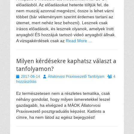
előadásból. Az előadásokat hetente töltjük fel, de
nem muszáj azonnal megnézni, össze is lehet várni
többet (bár véleményem szerint érdemes tartani az
ütemet, mert nehéz lesz behozni). Lesznek csak
írásos előadások, és lesznek olyanok, amelyek írott
anyagból ÉS hozzájuk tartozó videó anyagból állnak.
A vizsgakérdések csak az
Read More …
Milyen kérdésekre kaphatsz választ a
tanfolyamon?
Közzétéve
Szerző
2017-06-14
Állatorvosi Praxisvezető Tanfolyam
4
hozzászólás
Ez természetesen nem a részletes tematika, csak
néhány gondolat, hogy milyen ismeretekkel leszel
gazdagabb, ha elvégzed a MÁOK Állatorvosi
Praxisvezető posztgraduális képzést. Kattints a
címre, ha nem látod az egész bejegyzést!