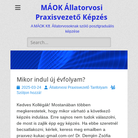
MÁOK Állatorvosi
Praxisvezető Képzés
A MÁOK Kft. Állatorvosoknak szóló posztgraduális
képzése
Keresés:
Mikor indul új évfolyam?
Közzétéve
Szerző
2025-03-24
Állatorvosi Praxisvezető Tanfolyam
Szóljon hozzá!
Kedves Kollégák! Mostanában többen
megkerestetek, hogy mikor várható a következő
képzés indulása. Erre sajnos nem tudok válaszolni,
de most is zajlik épp egy képzés. Ha ebbe szeretnél
becsatlakozni, kérlek, keress meg emailben a
praxvez-kukac-gmail.com-on! Dr. Demjén Zsófia