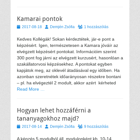
Kamarai pontok
Közzétéve
Szerző
2017-08-18
Demjén Zsófia
1 hozzászólás
Kedves Kollégák! Sokan kérdeztétek, jár-e pont a
képzésért. Igen, természetesen a Kamara jóváír az
elvégzett képzésért pontokat. Információim szerint
300 pont fog járni az elvégzett kurzusért, hasonlóan a
szakállatorvosi képzésekhez. A pontokat egyben
kapjátok meg, az oklevél átadásával egy időben. Ha
azonban szeretnétek időarányosan részekre bontani
– pl. ha elvégeztél 2 modult, akkor azért kérheted
Read More …
Hogyan lehet hozzáférni a
tananyagokhoz majd?
Közzétéve
Szerző
2017-08-14
Demjén Zsófia
9 hozzászólás
A képzés 5 modulból áll, modulonként kb. 10-14