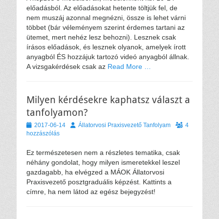
előadásból. Az előadásokat hetente töltjük fel, de
nem muszáj azonnal megnézni, össze is lehet várni
többet (bár véleményem szerint érdemes tartani az
ütemet, mert nehéz lesz behozni). Lesznek csak
írásos előadások, és lesznek olyanok, amelyek írott
anyagból ÉS hozzájuk tartozó videó anyagból állnak.
A vizsgakérdések csak az
Read More …
Milyen kérdésekre kaphatsz választ a
tanfolyamon?
Közzétéve
Szerző
2017-06-14
Állatorvosi Praxisvezető Tanfolyam
4
hozzászólás
Ez természetesen nem a részletes tematika, csak
néhány gondolat, hogy milyen ismeretekkel leszel
gazdagabb, ha elvégzed a MÁOK Állatorvosi
Praxisvezető posztgraduális képzést. Kattints a
címre, ha nem látod az egész bejegyzést!