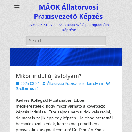
MÁOK Állatorvosi
Praxisvezető Képzés
A MÁOK Kft. Állatorvosoknak szóló posztgraduális
képzése
Keresés:
Mikor indul új évfolyam?
Közzétéve
Szerző
2025-03-24
Állatorvosi Praxisvezető Tanfolyam
Szóljon hozzá!
Kedves Kollégák! Mostanában többen
megkerestetek, hogy mikor várható a következő
képzés indulása. Erre sajnos nem tudok válaszolni,
de most is zajlik épp egy képzés. Ha ebbe szeretnél
becsatlakozni, kérlek, keress meg emailben a
praxvez-kukac-gmail.com-on! Dr. Demjén Zsófia