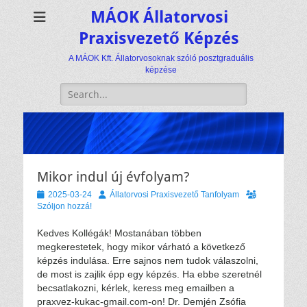
MÁOK Állatorvosi
Praxisvezető Képzés
A MÁOK Kft. Állatorvosoknak szóló posztgraduális
képzése
Keresés:
Mikor indul új évfolyam?
Közzétéve
Szerző
2025-03-24
Állatorvosi Praxisvezető Tanfolyam
Szóljon hozzá!
Kedves Kollégák! Mostanában többen
megkerestetek, hogy mikor várható a következő
képzés indulása. Erre sajnos nem tudok válaszolni,
de most is zajlik épp egy képzés. Ha ebbe szeretnél
becsatlakozni, kérlek, keress meg emailben a
praxvez-kukac-gmail.com-on! Dr. Demjén Zsófia