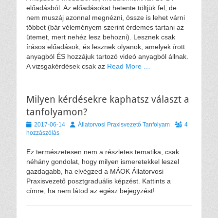
előadásból. Az előadásokat hetente töltjük fel, de
nem muszáj azonnal megnézni, össze is lehet várni
többet (bár véleményem szerint érdemes tartani az
ütemet, mert nehéz lesz behozni). Lesznek csak
írásos előadások, és lesznek olyanok, amelyek írott
anyagból ÉS hozzájuk tartozó videó anyagból állnak.
A vizsgakérdések csak az
Read More …
Milyen kérdésekre kaphatsz választ a
tanfolyamon?
Közzétéve
Szerző
2017-06-14
Állatorvosi Praxisvezető Tanfolyam
4
hozzászólás
Ez természetesen nem a részletes tematika, csak
néhány gondolat, hogy milyen ismeretekkel leszel
gazdagabb, ha elvégzed a MÁOK Állatorvosi
Praxisvezető posztgraduális képzést. Kattints a
címre, ha nem látod az egész bejegyzést!