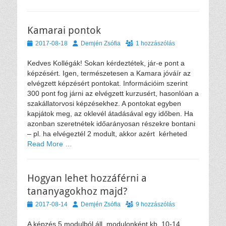
Kamarai pontok
Közzétéve
Szerző
2017-08-18
Demjén Zsófia
1 hozzászólás
Kedves Kollégák! Sokan kérdeztétek, jár-e pont a
képzésért. Igen, természetesen a Kamara jóváír az
elvégzett képzésért pontokat. Információim szerint
300 pont fog járni az elvégzett kurzusért, hasonlóan a
szakállatorvosi képzésekhez. A pontokat egyben
kapjátok meg, az oklevél átadásával egy időben. Ha
azonban szeretnétek időarányosan részekre bontani
– pl. ha elvégeztél 2 modult, akkor azért kérheted
Read More …
Hogyan lehet hozzáférni a
tananyagokhoz majd?
Közzétéve
Szerző
2017-08-14
Demjén Zsófia
9 hozzászólás
A képzés 5 modulból áll, modulonként kb. 10-14