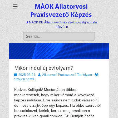
MÁOK Állatorvosi
Praxisvezető Képzés
A MÁOK Kft. Állatorvosoknak szóló posztgraduális
képzése
Keresés:
Mikor indul új évfolyam?
Közzétéve
Szerző
2025-03-24
Állatorvosi Praxisvezető Tanfolyam
Szóljon hozzá!
Kedves Kollégák! Mostanában többen
megkerestetek, hogy mikor várható a következő
képzés indulása. Erre sajnos nem tudok válaszolni,
de most is zajlik épp egy képzés. Ha ebbe szeretnél
becsatlakozni, kérlek, keress meg emailben a
praxvez-kukac-gmail.com-on! Dr. Demjén Zsófia