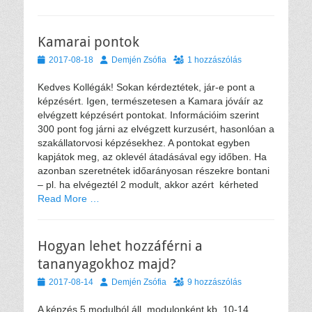
Kamarai pontok
Közzétéve
Szerző
2017-08-18
Demjén Zsófia
1 hozzászólás
Kedves Kollégák! Sokan kérdeztétek, jár-e pont a
képzésért. Igen, természetesen a Kamara jóváír az
elvégzett képzésért pontokat. Információim szerint
300 pont fog járni az elvégzett kurzusért, hasonlóan a
szakállatorvosi képzésekhez. A pontokat egyben
kapjátok meg, az oklevél átadásával egy időben. Ha
azonban szeretnétek időarányosan részekre bontani
– pl. ha elvégeztél 2 modult, akkor azért kérheted
Read More …
Hogyan lehet hozzáférni a
tananyagokhoz majd?
Közzétéve
Szerző
2017-08-14
Demjén Zsófia
9 hozzászólás
A képzés 5 modulból áll, modulonként kb. 10-14