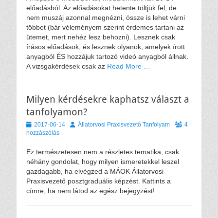
előadásból. Az előadásokat hetente töltjük fel, de
nem muszáj azonnal megnézni, össze is lehet várni
többet (bár véleményem szerint érdemes tartani az
ütemet, mert nehéz lesz behozni). Lesznek csak
írásos előadások, és lesznek olyanok, amelyek írott
anyagból ÉS hozzájuk tartozó videó anyagból állnak.
A vizsgakérdések csak az
Read More …
Milyen kérdésekre kaphatsz választ a
tanfolyamon?
Közzétéve
Szerző
2017-06-14
Állatorvosi Praxisvezető Tanfolyam
4
hozzászólás
Ez természetesen nem a részletes tematika, csak
néhány gondolat, hogy milyen ismeretekkel leszel
gazdagabb, ha elvégzed a MÁOK Állatorvosi
Praxisvezető posztgraduális képzést. Kattints a
címre, ha nem látod az egész bejegyzést!