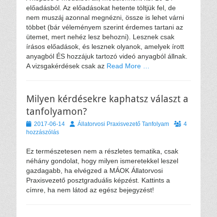
előadásból. Az előadásokat hetente töltjük fel, de
nem muszáj azonnal megnézni, össze is lehet várni
többet (bár véleményem szerint érdemes tartani az
ütemet, mert nehéz lesz behozni). Lesznek csak
írásos előadások, és lesznek olyanok, amelyek írott
anyagból ÉS hozzájuk tartozó videó anyagból állnak.
A vizsgakérdések csak az
Read More …
Milyen kérdésekre kaphatsz választ a
tanfolyamon?
Közzétéve
Szerző
2017-06-14
Állatorvosi Praxisvezető Tanfolyam
4
hozzászólás
Ez természetesen nem a részletes tematika, csak
néhány gondolat, hogy milyen ismeretekkel leszel
gazdagabb, ha elvégzed a MÁOK Állatorvosi
Praxisvezető posztgraduális képzést. Kattints a
címre, ha nem látod az egész bejegyzést!