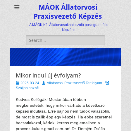
MÁOK Állatorvosi
Praxisvezető Képzés
A MÁOK Kft. Állatorvosoknak szóló posztgraduális
képzése
Keresés:
Mikor indul új évfolyam?
Közzétéve
Szerző
2025-03-24
Állatorvosi Praxisvezető Tanfolyam
Szóljon hozzá!
Kedves Kollégák! Mostanában többen
megkerestetek, hogy mikor várható a következő
képzés indulása. Erre sajnos nem tudok válaszolni,
de most is zajlik épp egy képzés. Ha ebbe szeretnél
becsatlakozni, kérlek, keress meg emailben a
praxvez-kukac-gmail.com-on! Dr. Demjén Zsófia