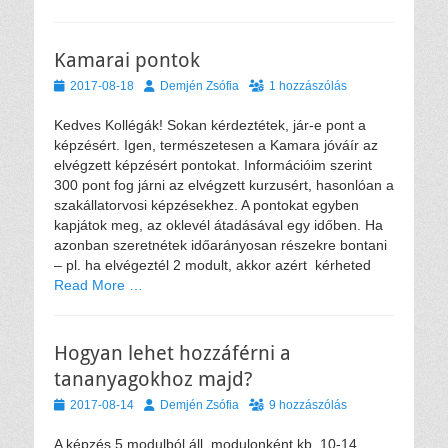
Kamarai pontok
Közzétéve
Szerző
2017-08-18
Demjén Zsófia
1 hozzászólás
Kedves Kollégák! Sokan kérdeztétek, jár-e pont a
képzésért. Igen, természetesen a Kamara jóváír az
elvégzett képzésért pontokat. Információim szerint
300 pont fog járni az elvégzett kurzusért, hasonlóan a
szakállatorvosi képzésekhez. A pontokat egyben
kapjátok meg, az oklevél átadásával egy időben. Ha
azonban szeretnétek időarányosan részekre bontani
– pl. ha elvégeztél 2 modult, akkor azért kérheted
Read More …
Hogyan lehet hozzáférni a
tananyagokhoz majd?
Közzétéve
Szerző
2017-08-14
Demjén Zsófia
9 hozzászólás
A képzés 5 modulból áll, modulonként kb. 10-14